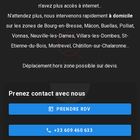
n’avez plus accès à internet...
N'attendez plus, nous intervenons rapidement
à domicile
sur les zones de Bourg-en-Bresse, Mâcon, Buellas, Polliat,
Vonnas, Neuville-les-Dames, Villars-les-Dombes, St-
Etienne-du-Bois, Montrevel, Châtillon-sur-Chalaronne...
Déplacement hors zone possible sur devis.
Prenez contact avec nous
today
PRENDRE RDV
phone
+33 609 460 633