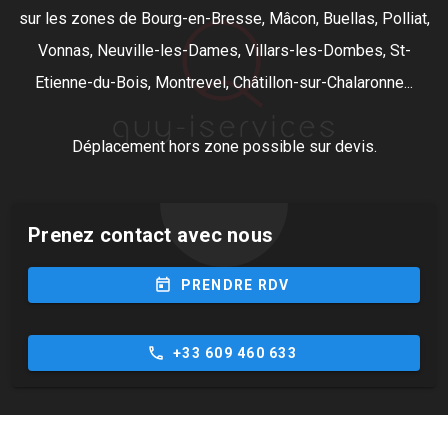
sur les zones de Bourg-en-Bresse, Mâcon, Buellas, Polliat,
Vonnas, Neuville-les-Dames, Villars-les-Dombes, St-
Etienne-du-Bois, Montrevel, Châtillon-sur-Chalaronne...
Déplacement hors zone possible sur devis.
Prenez contact avec nous
today
PRENDRE RDV
phone
+33 609 460 633